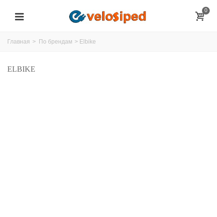
0
Главная
>
По брендам
>
Elbike
ELBIKE