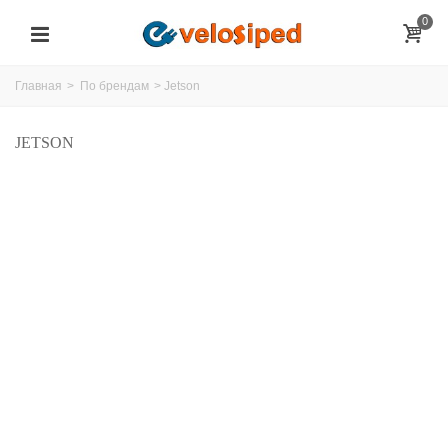
0
Главная
>
По брендам
>
Jetson
JETSON