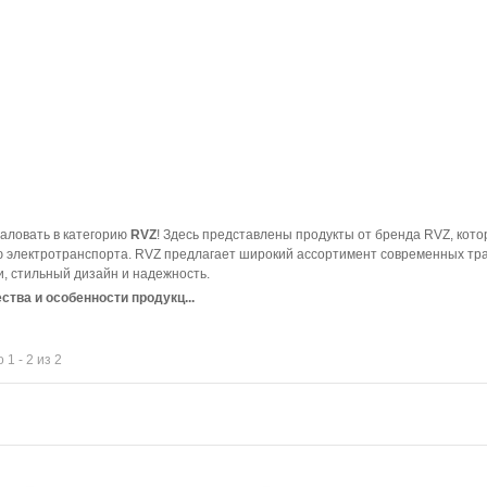
аловать в категорию
RVZ
! Здесь представлены продукты от бренда RVZ, кот
ю электротранспорта. RVZ предлагает широкий ассортимент современных тр
и, стильный дизайн и надежность.
тва и особенности продукц...
 1 - 2 из 2