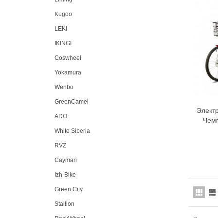
Kugoo
LEKI
IKINGI
Coswheel
Yokamura
Wenbo
GreenCamel
Электр
ADO
Чем
White Siberia
RVZ
Cayman
Izh-Bike
Green City
Stallion