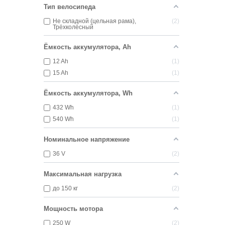
Тип велосипеда
Не складной (цельная рама),
2
Трёхколёсный
Ёмкость аккумулятора, Ah
12 Ah
1
15 Ah
1
Ёмкость аккумулятора, Wh
432 Wh
1
540 Wh
1
Номинальное напряжение
36 V
2
Максимальная нагрузка
до 150 кг
2
Мощность мотора
250 W
2