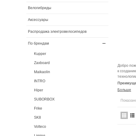
Велогибриды
Аксессуары
Распродажа электровелосипедов
По брендам
Kupper
Zaxboard
Добро пож
к создани
Maikaolin
технологи
INTRO
Преимущес
Больше
Hiper
SUBORBOX
Показано
Frike
SK8
Volteco
Liming