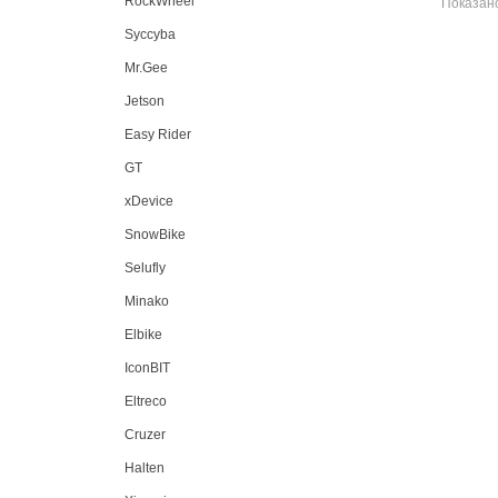
RockWheel
Показано
Syccyba
Mr.Gee
Jetson
Easy Rider
GT
xDevice
SnowBike
Selufly
Minako
Elbike
IconBIT
Eltreco
Cruzer
Halten