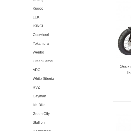
Kugoo
LEKI
IKINGI
Coswheel
Yokamura
Wenbo
GreenCamel
Элект
ADO
Ik
White Siberia
RVZ
Cayman
Izh-Bike
Green City
Stallion