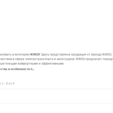
аловать в категорию
IKINGI
! Здесь представлена продукция от бренда IKING
ачеством в сфере электротранспорта и аксессуаров. IKINGI предлагает перед
аши поездки комфортными и эффективными.
тва и особенности п...
 1 - 8 из 8