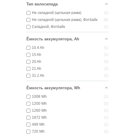
Тип велосипеда
Не складной (цельная рама)
1
Не складной (цельная рама), Фэтбайк
6
Складной, Фэтбайк
1
Ёмкость аккумулятора, Ah
10.4 Ah
1
15 Ah
1
20 Ah
3
21 Ah
2
31.2 Ah
1
Ёмкость аккумулятора, Wh
1008 Wh
1
1200 Wh
3
1260 Wh
1
1872 Wh
1
499 Wh
1
720 Wh
1