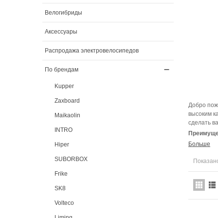
Велогибриды
Аксессуары
Распродажа электровелосипедов
По брендам
Kupper
Zaxboard
Добро пож
высоким к
Maikaolin
сделать в
INTRO
Преимущес
Больше
Hiper
SUBORBOX
Показано
Frike
SK8
Volteco
Liming