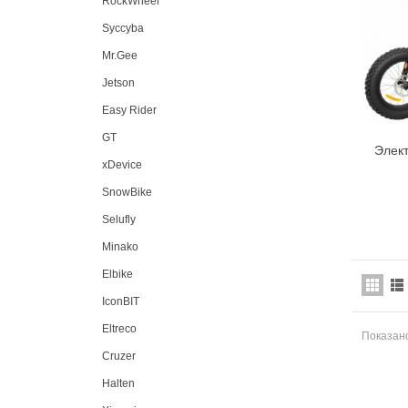
RockWheel
Syccyba
Mr.Gee
Jetson
Easy Rider
GT
Элект
xDevice
SnowBike
Selufly
Minako
Elbike
IconBIT
Eltreco
Показано
Cruzer
Halten