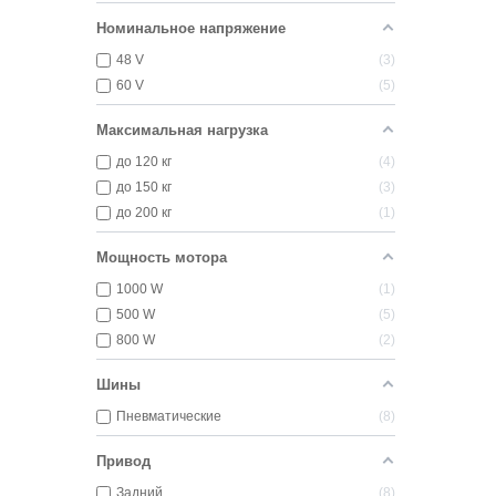
Номинальное напряжение
48 V
3
60 V
5
Максимальная нагрузка
до 120 кг
4
до 150 кг
3
до 200 кг
1
Мощность мотора
1000 W
1
500 W
5
800 W
2
Шины
Пневматические
8
Привод
Задний
8