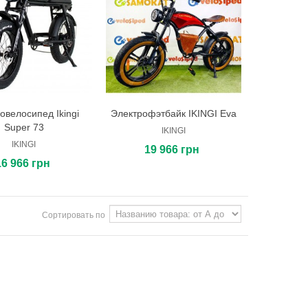
овелосипед Ikingi
Электрофэтбайк IKINGI Eva
В корзину
В корзину
Super 73
IKINGI
IKINGI
19 966 грн
16 966 грн
Сортировать по