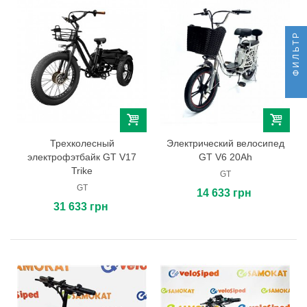
ФИЛЬТР
Трехколесный
Электрический велосипед
электрофэтбайк GT V17
GT V6 20Ah
Trike
GT
GT
14 633 грн
31 633 грн