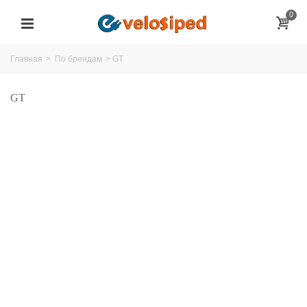
0
Главная
>
По брендам
>
GT
GT