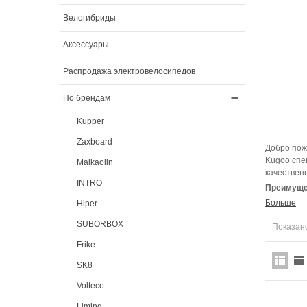
Велогибриды
Аксессуары
Распродажа электровелосипедов
По брендам
Kupper
Zaxboard
Добро пож
Kugoo спе
Maikaolin
качествен
INTRO
Преимущес
Больше
Hiper
SUBORBOX
Показано
Frike
SK8
Volteco
Liming