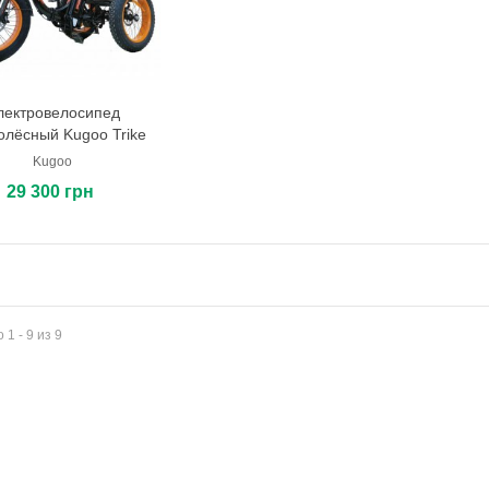
лектровелосипед
В корзину
олёсный Kugoo Trike
Kugoo
29 300 грн
 1 - 9 из 9