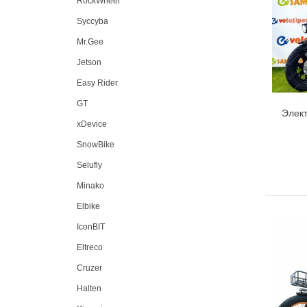
RockWheel
Syccyba
Mr.Gee
Jetson
Easy Rider
GT
Элек
xDevice
SnowBike
Selufly
Minako
Elbike
IconBIT
Eltreco
Cruzer
Halten