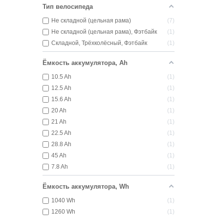
Тип велосипеда
Не складной (цельная рама)
7
Не складной (цельная рама), Фэтбайк
1
Складной, Трёхколёсный, Фэтбайк
1
Ёмкость аккумулятора, Ah
10.5 Ah
1
12.5 Ah
1
15.6 Ah
1
20 Ah
1
21 Ah
1
22.5 Ah
1
28.8 Ah
1
45 Ah
1
7.8 Ah
1
Ёмкость аккумулятора, Wh
1040 Wh
1
1260 Wh
1