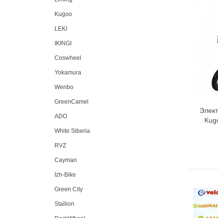
Kugoo
LEKI
IKINGI
Coswheel
Yokamura
Wenbo
GreenCamel
Элект
ADO
Kugo
White Siberia
RVZ
Cayman
Izh-Bike
Green City
Stallion