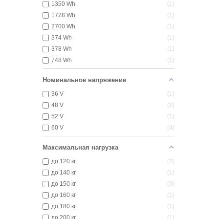
1350 Wh
1
1728 Wh
1
2700 Wh
1
374 Wh
1
378 Wh
1
748 Wh
1
Номинальное напряжение
36 V
1
48 V
2
52 V
1
60 V
4
Максимальная нагрузка
до 120 кг
2
до 140 кг
1
до 150 кг
3
до 160 кг
1
до 180 кг
1
до 200 кг
1