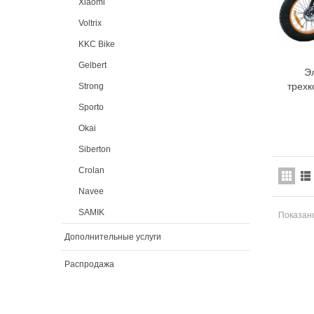
Xiaomi
Voltrix
KKC Bike
Gelbert
Э
трехк
Strong
Sporto
Okai
Siberton
Crolan
Navee
SAMIK
Показано
Дополнительные услуги
Распродажа