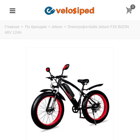
0
Главная
>
По брендам
>
Jetson
>
Электрофэтбайк Jetson F26 BIZON
48V 12Ah