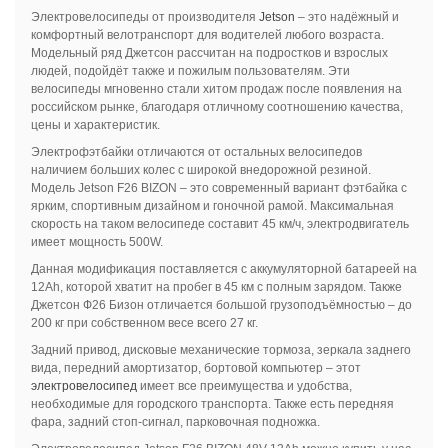
Электровелосипеды от производителя
Jetson
– это надёжный и
комфортный велотранспорт для водителей любого возраста.
Модельный ряд Джетсон рассчитан на подростков и взрослых
людей, подойдёт также и пожилым пользователям. Эти
велосипеды мгновенно стали хитом продаж после появления на
российском рынке, благодаря отличному соотношению качества,
цены и характеристик.
Электрофэтбайки отличаются от остальных велосипедов
наличием больших колес с широкой внедорожной резиной.
Модель Jetson F26 BIZON – это современный вариант фэтбайка с
ярким, спортивным дизайном и гоночной рамой. Максимальная
скорость на таком велосипеде составит 45 км/ч, электродвигатель
имеет мощность 500W.
Данная модификация поставляется с аккумуляторной батареей на
12Ah, которой хватит на пробег в 45 км с полным зарядом. Также
Джетсон Ф26 Бизон отличается большой грузоподъёмностью – до
200 кг при собственном весе всего 27 кг.
Задний привод, дисковые механические тормоза, зеркала заднего
вида, передний амортизатор, бортовой компьютер – этот
электровелосипед
имеет все преимущества и удобства,
необходимые для городского транспорта. Также есть передняя
фара, задний стоп-сигнал, парковочная подножка.