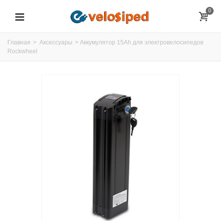
0
Главная
>
Аксессуары
>
Аккумулятор 15Ah для электровелосипедов
Rockwheel