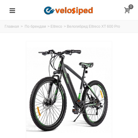
0
Главная
>
По брендам
>
Eltreco
>
Велогибрид Eltreco XT 600 Pro