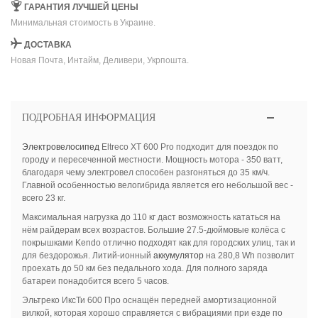
ГАРАНТИЯ ЛУЧШЕЙ ЦЕНЫ
Минимальная стоимость в Украине.
ДОСТАВКА
Новая Почта, Интайм, Деливери, Укрпошта.
ПОДРОБНАЯ ИНФОРМАЦИЯ
Электровелосипед
Eltreco XT 600 Pro подходит для поездок по
городу и пересеченной местности. Мощность мотора - 350 ватт,
благодаря чему электровел способен разгоняться до 35 км/ч.
Главной особенностью велогибрида является его небольшой вес -
всего 23 кг.
Максимальная нагрузка до 110 кг даст возможность кататься на
нём райдерам всех возрастов. Большие 27.5-дюймовые колёса с
покрышками Kendo отлично подходят как для городских улиц, так и
для бездорожья. Литий-ионный
аккумулятор
на 280,8 Wh позволит
проехать до 50 км без педального хода. Для полного заряда
батареи понадобится всего 5 часов.
Эльтреко ИксТи 600 Про оснащён передней амортизационной
вилкой, которая хорошо справляется с вибрациями при езде по