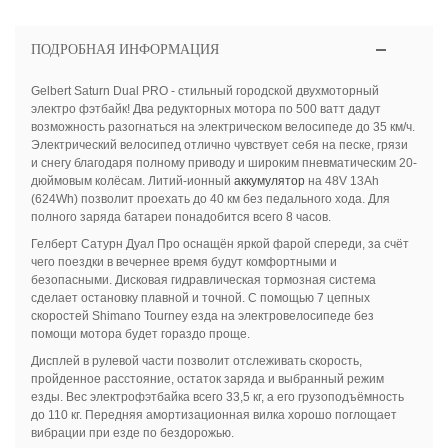
ПОДРОБНАЯ ИНФОРМАЦИЯ
Gelbert Saturn Dual PRO - стильный городской двухмоторный
электро фэтбайк! Два редукторных мотора по 500 ватт дадут
возможность разогнаться на электрическом велосипеде до 35 км/ч.
Электрический велосипед отлично чувствует себя на песке, грязи
и снегу благодаря полному приводу и широким пневматическим 20-
дюймовым колёсам. Литий-ионный
аккумулятор
на 48V 13Ah
(624Wh) позволит проехать до 40 км без педального хода.
Для
полного заряда батареи понадобится всего 8 часов.
Гелберт Сатурн Дуал Про оснащён яркой фарой спереди, за счёт
чего поездки в вечернее время будут комфортными и
безопасными. Дисковая гидравлическая тормозная система
сделает остановку плавной и точной. С помощью 7 цепных
скоростей Shimano Tourney езда на электровелосипеде без
помощи мотора будет гораздо проще.
Дисплей в рулевой части позволит отслеживать скорость,
пройденное расстояние, остаток заряда и выбранный режим
езды. Вес электрофэтбайка всего 33,5 кг, а его грузоподъёмность
до 110 кг. Передняя амортизационная вилка хорошо поглощает
вибрации при езде по бездорожью.