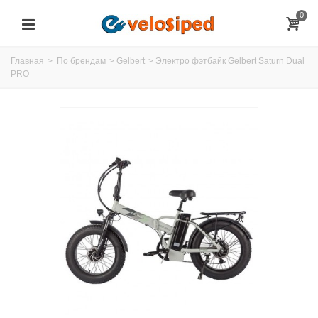
0
Главная
>
По брендам
>
Gelbert
>
Электро фэтбайк Gelbert Saturn Dual
PRO