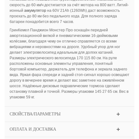
скорость до 60 км/ч достигается за счёт мотора на 800 ватт. Литий-
ионный
аккумулятор
на 60V 21Ah (1260Wh) даст возможность
проехать до 80 км без педального хода. Для полного заряда
батареи понадобится всего 7 часов.
ГринКемел Панджион Монстер Про оснащён передней
амортизационной вилкой и пневматическими 16-дюймовыми
колёсами, благодаря чему он отлично справляется со всеми
вибрациями и неровностями на дороге. Удобный упор для ног
делает электровелосипед идеальным для долгих катаний.
Размеры электрического велосипеда 170 115 80 см. На руле
расположены основные элементы управления, понятный
бортовой компьютер, держатель для телефона и зеркала заднего
вида. Яркая фара спереди и задний стоп-сигнал хорошо освещают
дорогу в вечернее время и делают вас заметнее на оживлённом
шоссе. Надёжные дисковые гидравлические тормоза сделают
остановку плавной и точной. Размеры упаковки 145 27 65 см. Вес в
упаковке 59 кг.
СВОЙСТВА/ПАРАМЕТРЫ
ОПЛАТА И ДОСТАВКА