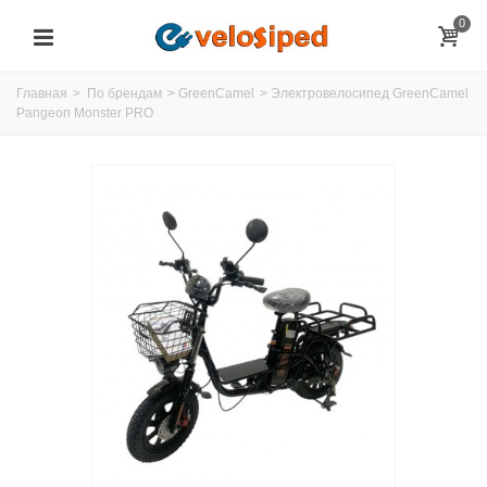
0
Главная
>
По брендам
>
GreenCamel
>
Электровелосипед GreenCamel
Pangeon Monster PRO