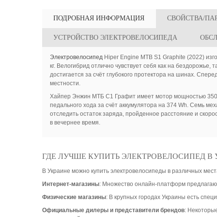
ПОДРОБНАЯ ИНФОРМАЦИЯ
СВОЙСТВА/ПА
УСТРОЙСТВО ЭЛЕКТРОВЕЛОСИПЕДА
ОБС
Электровелосипед
Hiper Engine MTB S1 Graphite (2022) изг
кг. Велогибрид отлично чувствует себя как на бездорожье
достигается за счёт глубокого протектора на шинах. Спер
местности.
Хайпер Энжин МТБ С1 Графит имеет мотор мощностью 350 ва
педального хода за счёт аккумулятора на 374 Wh. Семь ме
отследить остаток заряда, пройденное расстояние и скоро
в вечернее время.
ГДЕ ЛУЧШЕ КУПИТЬ ЭЛЕКТРОВЕЛОСИПЕД В 
В Украине можно купить электровелосипеды в различных мест
Интернет-магазины
: Множество онлайн-платформ предлагают
Физические магазины
: В крупных городах Украины есть спе
Официальные дилеры и представители брендов
: Некоторы