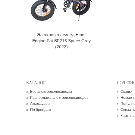
Электровелосипед Hiper
В корзину
Engine Fat BF216 Space Gray
(2022)
КАТАЛОГ
ПОЛЕЗН
»
Все электровелосипеды
»
Скидки
»
Распродажа электровелосипедов
»
Новые 
»
Аксессуары
»
Популя
»
По брендам
»
Связать
»
Карта с