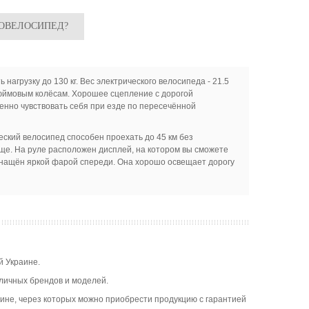
РОВЕЛОСИПЕД?
нагрузку до 130 кг. Вес электрического велосипеда - 21.5
дюймовым колёсам. Хорошее сцепление с дорогой
енно чувствовать себя при езде по пересечённой
ский велосипед способен проехать до 45 км без
ще. На руле расположен дисплей, на котором вы сможете
оснащён яркой фарой спереди. Она хорошо освещает дорогу
й Украине.
зличных брендов и моделей.
ине, через которых можно приобрести продукцию с гарантией