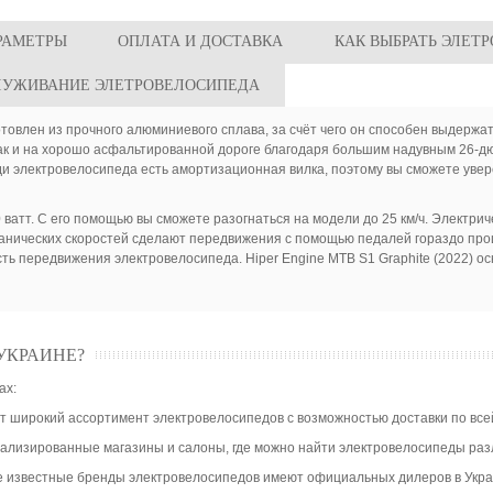
РАМЕТРЫ
ОПЛАТА И ДОСТАВКА
КАК ВЫБРАТЬ ЭЛЕТ
ЛУЖИВАНИЕ ЭЛЕТРОВЕЛОСИПЕДА
отовлен из прочного алюминиевого сплава, за счёт чего он способен выдержать 
, так и на хорошо асфальтированной дороге благодаря большим надувным 26-
еди электровелосипеда есть амортизационная вилка, поэтому вы сможете увер
тт. С его помощью вы сможете разогнаться на модели до 25 км/ч. Электриче
ханических скоростей сделают передвижения с помощью педалей гораздо про
сть передвижения электровелосипеда. Hiper Engine MTB S1 Graphite (2022) 
УКРАИНЕ?
ах:
 широкий ассортимент электровелосипедов с возможностью доставки по все
циализированные магазины и салоны, где можно найти электровелосипеды ра
е известные бренды электровелосипедов имеют официальных дилеров в Укра