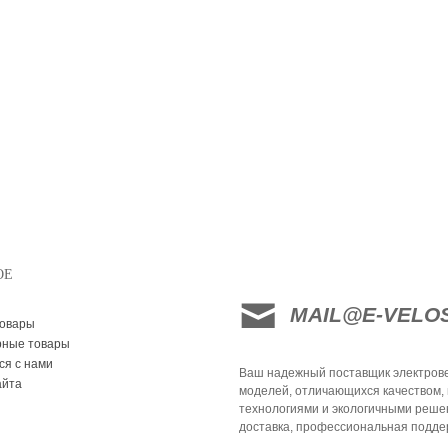
ОЕ
MAIL@E-VELO
товары
рные товары
ся с нами
Ваш надежный поставщик электрове
айта
моделей, отличающихся качеством,
технологиями и экологичными реше
доставка, профессиональная поддер