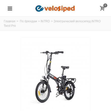
0
Главная
>
По брендам
>
INTRO
>
Электрический велосипед INTRO
Twist Pro