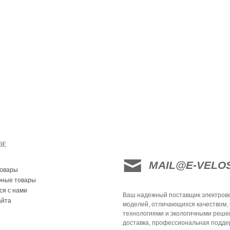
ОЕ
MAIL@E-VELO
товары
рные товары
ся с нами
Ваш надежный поставщик электрове
айта
моделей, отличающихся качеством,
технологиями и экологичными реше
доставка, профессиональная поддер