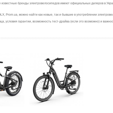
е известные бренды электровелосипедов имеют официальных дилеров в Укра
 OLX, Prom.ua, можно найти как новые, так и бывшие в употреблении электро
ца, условия гарантии, возможность тест-драйва (если это возможно) и важн