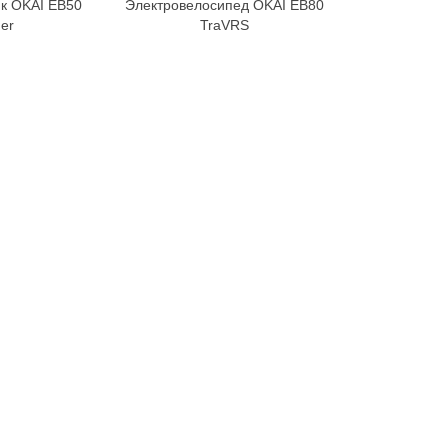
к OKAI EB50
Электровелосипед OKAI EB80
орзину
В корзину
er
TraVRS