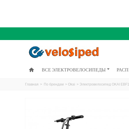
ВСЕ ЭЛЕКТРОВЕЛОСИПЕДЫ
РАС
Главная
>
По брендам
>
Okai
>
Электровелосипед OKAI EBF1