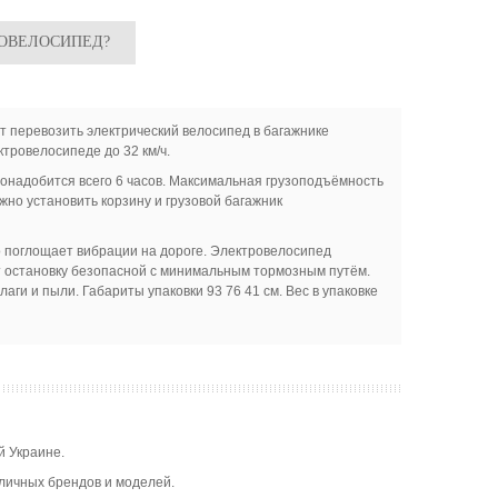
РОВЕЛОСИПЕД?
т перевозить электрический велосипед в багажнике
ктровелосипеде до 32 км/ч.
понадобится всего 6 часов. Максимальная грузоподъёмность
жно установить корзину и грузовой багажник
 поглощает вибрации на дороге. Электровелосипед
т остановку безопасной с минимальным тормозным путём.
ги и пыли. Габариты упаковки 93 76 41 см. Вес в упаковке
й Украине.
зличных брендов и моделей.