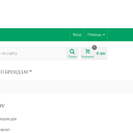
Вход
Помощь
0
0 грн
Поиск
Корзина
ПО БРЕНДАМ
ov
бором для
 весит