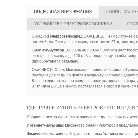
ПОДРОБНАЯ ИНФОРМАЦИЯ
СВОЙСТВА/ПА
УСТРОЙСТВО ЭЛЕКТРОВЕЛОСИПЕДА
ОБС
Складной
электровелосипед
OKAI EBF10 FlexMov станет от
автомобиля. Электро велосипед весит всего 27 кг, поэтому 
Li-ion
аккумулятор
18650 на 48V 10.4Ah (499Wh) даст возмо
электро велосипеда до 120 кг, благодаря чему на нём смог
(приобретаются отдельно).
Окай ИБФ10 Флекс Мов оснащён пневматическими 20-дюймов
подходит для езды по грунту и асфальту благодаря дорож
Для поездок в вечернее время спереди установлена фара, а
37 кг. OKAI EBF10 FlexMov поставляется в сером и зеленом 
ГДЕ ЛУЧШЕ КУПИТЬ ЭЛЕКТРОВЕЛОСИПЕД В 
В Украине можно купить электровелосипеды в различных мест
Интернет-магазины
: Множество онлайн-платформ предлагают
Физические магазины
: В крупных городах Украины есть спе