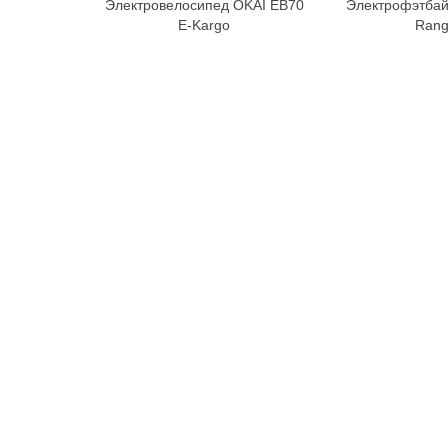
Электровелосипед OKAI EB70
Электрофэтбай
В корзину
В к
E-Kargo
Rang