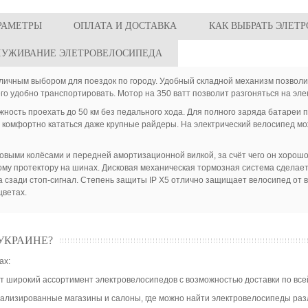
РАМЕТРЫ
ОПЛАТА И ДОСТАВКА
КАК ВЫБРАТЬ ЭЛЕТ
ЛУЖИВАНИЕ ЭЛЕТРОВЕЛОСИПЕДА
личным выбором для поездок по городу. Удобный складной механизм позволи
его удобно транспортировать. Мотор на 350 ватт позволит разгоняться на эле
жность проехать до 50 км без педального хода. Для полного заряда батареи 
ут комфортно кататься даже крупные райдеры. На электрический велосипед мо
ыми колёсами и передней амортизационной вилкой, за счёт чего он хорошо
ному протектору на шинах. Дисковая механическая тормозная система сделае
 сзади стоп-сигнал. Степень защиты IP X5 отлично защищает велосипед от вла
цветах.
УКРАИНЕ?
ах:
 широкий ассортимент электровелосипедов с возможностью доставки по все
циализированные магазины и салоны, где можно найти электровелосипеды ра