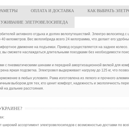
РАМЕТРЫ
ОПЛАТА И ДОСТАВКА
КАК ВЫБРАТЬ ЭЛЕТ
ЛУЖИВАНИЕ ЭЛЕТРОВЕЛОСИПЕДА
любителей активного отдыха и долгих велопутешествий. Электро велосипед с
о 40 километров. Вес велогибрида всего 24 килограмма, что делает его удобн
мфортное движение на подъемах. Привод осуществляется на заднее колесо.
у, вы сможете наслаждаться длительными поездками без необходимости поис
ми с пневматическими шинами и передней амортизационной вилкой для ком
ена яркая подсветка. Электровел выдерживает нагрузку до 125 кг, что позво
можение в любых условиях. Рама изготовлена из легкого и прочного алюмин
чным выбором для тех, кто ценит комфорт, надежность и экологичность пере
ий на дальние расстояния.
УКРАИНЕ?
ах:
 широкий ассортимент электровелосипедов с возможностью доставки по все