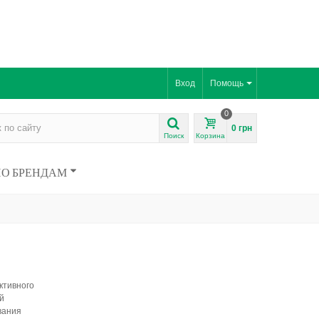
Вход
Помощь
0
0 грн
Поиск
Корзина
ПО БРЕНДАМ
ктивного
й
вания