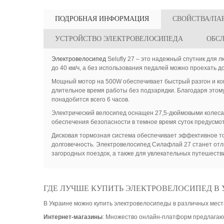
ПОДРОБНАЯ ИНФОРМАЦИЯ
СВОЙСТВА/ПА
УСТРОЙСТВО ЭЛЕКТРОВЕЛОСИПЕДА
ОБС
Электровелосипед
Selufly 27 – это надежный спутник для 
до 40 км/ч, а без использования педалей можно проехать д
Мощный мотор на 500W обеспечивает быстрый разгон и ко
длительное время работы без подзарядки. Благодаря этом
понадобится всего 6 часов.
Электрический велосипед оснащен 27,5-дюймовыми колеса
обеспечения безопасности в темное время суток предусмотр
Дисковая тормозная система обеспечивает эффективное тор
долговечность. Электровелосипед Силафлай 27 станет отли
загородных поездок, а также для увлекательных путешеств
ГДЕ ЛУЧШЕ КУПИТЬ ЭЛЕКТРОВЕЛОСИПЕД В 
В Украине можно купить электровелосипеды в различных мест
Интернет-магазины
: Множество онлайн-платформ предлагают