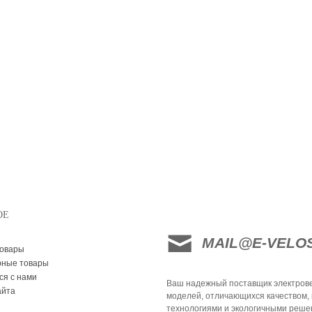
ОЕ
MAIL@E-VELO
товары
рные товары
ся с нами
Ваш надежный поставщик электрове
айта
моделей, отличающихся качеством,
технологиями и экологичными реше