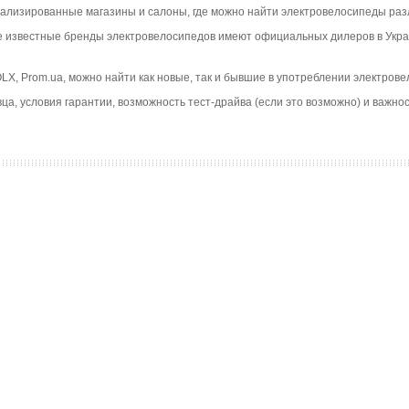
циализированные магазины и салоны, где можно найти электровелосипеды ра
е известные бренды электровелосипедов имеют официальных дилеров в Укра
 OLX, Prom.ua, можно найти как новые, так и бывшие в употреблении электро
ца, условия гарантии, возможность тест-драйва (если это возможно) и важн