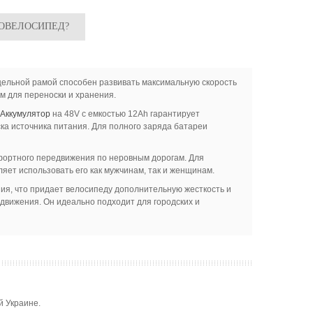
РОВЕЛОСИПЕД?
 цельной рамой способен развивать максимальную скорость
ым для переноски и хранения.
Аккумулятор
на 48V с емкостью 12Ah гарантирует
ка источника питания. Для полного заряда батареи
фортного передвижения по неровным дорогам. Для
ляет использовать его как мужчинам, так и женщинам.
ия, что придает велосипеду дополнительную жесткость и
движения. Он идеально подходит для городских и
й Украине.