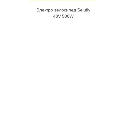
Электро велосипед Selufly
В корзину
48V 500W