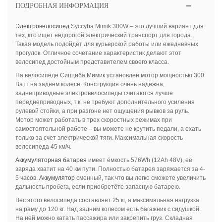
ПОДРОБНАЯ ИНФОРМАЦИЯ
Электровелосипед
Syccyba Mimik 300W – это лучший вариант для
тех, кто ищет недорогой электрический транспорт для города.
Такая модель подойдёт для курьерской работы или ежедневных
прогулок. Отличное сочетание характеристик делают этот
велосипед достойным представителем своего класса.
На велосипеде Сицциба Мимик установлен мотор мощностью 300
Ватт на заднем колесе. Конструкция очень надёжна,
заднеприводные электровелосипеды считаются лучше
переднеприводных, т.к. не требуют дополнительного усиления
рулевой стойки, а при разгоне нет ощущения рывков за руль.
Мотор может работать в трех скоростных режимах при
самостоятельной работе – вы можете не крутить педали, а ехать
только за счет электрической тяги. Максимальная скорость
велосипеда 45 км/ч.
Аккумуляторная батарея
имеет ёмкость 576Wh (12Ah 48V), её
заряда хватит на 40 км пути. Полностью батарея заряжается за 4-
5 часов.
Аккумулятор
сменный, так что вы легко сможете увеличить
дальность пробега, если приобретёте запасную батарею.
Вес этого велосипеда составляет 25 кг, а максимальная нагрузка
на раму до 120 кг. Над задним колесом есть багажник с сидушкой.
На ней можно катать пассажира или закрепить груз. Складная