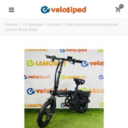
0
Главная
>
По брендам
>
Syccyba
>
Электровелосипед для курьеров
Syccyba Mimik 300W