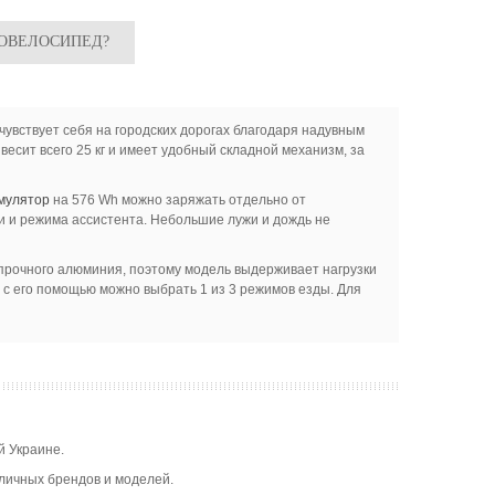
РОВЕЛОСИПЕД?
чувствует себя на городских дорогах благодаря надувным
сит всего 25 кг и имеет удобный складной механизм, за
мулятор
на 576 Wh можно заряжать отдельно от
ки и режима ассистента. Небольшие лужи и дождь не
 прочного алюминия, поэтому модель выдерживает нагрузки
е с его помощью можно выбрать 1 из 3 режимов езды. Для
й Украине.
зличных брендов и моделей.