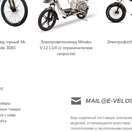
ед горный Mr.
Электровелосипед Minako
Электрофэт
орзину
В корзину
ade 3083
V.12 LUX (с ограничителем
скорости)
ОЕ
MAIL@E-VELO
товары
рные товары
ся с нами
Ваш надежный поставщик электрове
айта
моделей, отличающихся качеством,
технологиями и экологичными реше