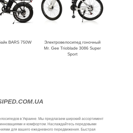
байк BARS 750W
Электровелосипед гоночный
Фэтба
В корзину
В корзину
Mr. Gee Trioblade 3086 Super
Sport
SIPED.COM.UA
лосипедов в Украине. Мы предлагаем широкий ассортимент
 инновациями и комфортом. Наслаждайтесь передовыми
ниями для вашего ежедневного передвижения. Быстрая