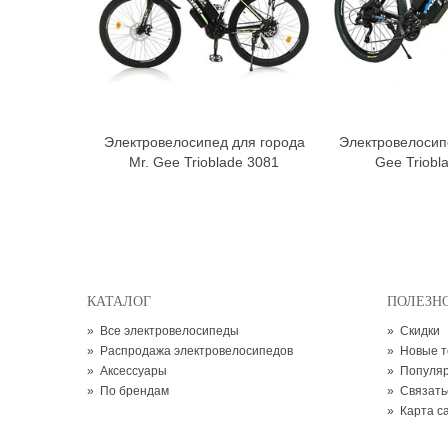
Электровелосипед для города
Электровелосип
В корзину
В к
Mr. Gee Trioblade 3081
Gee Triobl
КАТАЛОГ
ПОЛЕЗН
»
Все электровелосипеды
»
Скидки
»
Распродажа электровелосипедов
»
Новые 
»
Аксессуары
»
Популя
»
По брендам
»
Связать
»
Карта с