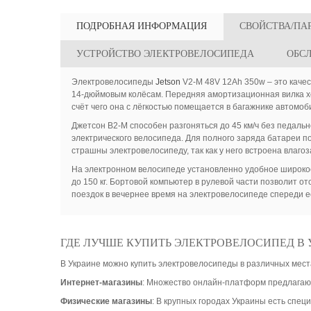
ПОДРОБНАЯ ИНФОРМАЦИЯ
СВОЙСТВА/ПА
УСТРОЙСТВО ЭЛЕКТРОВЕЛОСИПЕДА
ОБС
Электровелосипеды
Jetson
V2-M 48V 12Ah 350w – это качес
14-дюймовым колёсам. Передняя амортизационная вилка хо
счёт чего она с лёгкостью помещается в багажнике автомоб
Джетсон В2-М способен разгоняться до 45 км/ч без педал
электрического велосипеда. Для полного заряда батареи п
страшны электровелосипеду, так как у него встроена влаго
На электронном велосипеде установленно удобное широкое 
до 150 кг. Бортовой компьютер в рулевой части позволит о
поездок в вечернее время на электровелосипеде спереди ес
ГДЕ ЛУЧШЕ КУПИТЬ ЭЛЕКТРОВЕЛОСИПЕД В 
В Украине можно купить электровелосипеды в различных мест
Интернет-магазины
: Множество онлайн-платформ предлагают
Физические магазины
: В крупных городах Украины есть спе