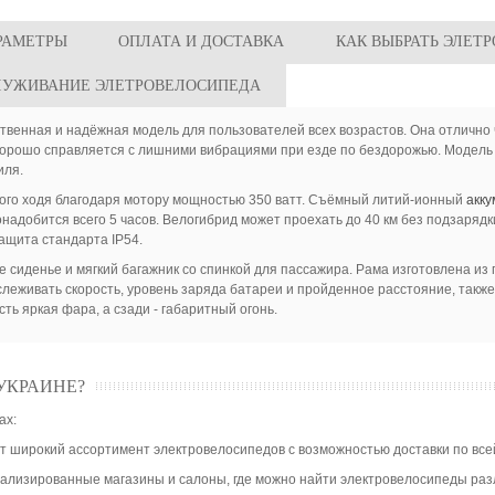
РАМЕТРЫ
ОПЛАТА И ДОСТАВКА
КАК ВЫБРАТЬ ЭЛЕТ
ЛУЖИВАНИЕ ЭЛЕТРОВЕЛОСИПЕДА
твенная и надёжная модель для пользователей всех возрастов. Она отлично 
рошо справляется с лишними вибрациями при езде по бездорожью. Модель ве
иля.
ьного ходя благодаря мотору мощностью 350 ватт. Съёмный литий-ионный
акку
онадобится всего 5 часов. Велогибрид может проехать до 40 км без подзаряд
защита стандарта IP54.
сиденье и мягкий багажник со спинкой для пассажира. Рама изготовлена из
тслеживать скорость, уровень заряда батареи и пройденное расстояние, такж
ть яркая фара, а сзади - габаритный огонь.
УКРАИНЕ?
ах:
 широкий ассортимент электровелосипедов с возможностью доставки по все
циализированные магазины и салоны, где можно найти электровелосипеды ра