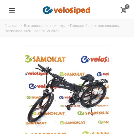
0
Главная
>
Все электровелосипеды
>
Городской электровелосипед
RockWheel N26 12Ah NEW 2022