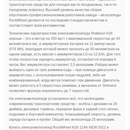
транспортное средство для поездок как по бездорожью, так и по
городскому асфальту. Высокий уровень качества сборки
обусловлен профессионализмом работников завода – велосипеды
RockWheel делаются по последним стандартам качества и
соответствуют всем регламентам.
Технические характеристики электровелосипеда РокВилл Н26
хороши – это и мотор на 350 ватт с максимальной скоростью до
45
километров в час, и аккумуляторная батарея на 12 ампер-часов
(576 Wh), благодаря которой можно проехать до 50 километров на
одном заряде, есть версия с аккумулятором LG на 12,5Ah. Для того
чтобы полностью зарядить аккумулятор, потребуется порядка 6
часов. Вес аккумулятора составляет 2,5 килограмм. Райдер может
выбирать один из трёх режимов езды – при помощи двигателя и
аккумулятора, с использованием только педалей, либо же
комбинированный, когда мотор помогает при движении. Двигатель
может работать в 5 скоростных режимах, а механика от Shimano
позволяет вручную переключать до 7 скоростей.
На электровелосипеде установлено всё, что необходимо
современному транспортному средству – колёса с дисками на 26
дюймов, дисковые тормоза, передняя фара и задний стоп-сигнал,
подножка и бортовой компьютер, показывающий скорость, уровень
заряда батареи и пробег. Общий вес велосипеда 25 килограмм.
Купить электровелосипед RockWheel N26 12Ah NEW 2022 в