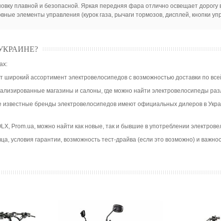
овку плавной и безопасной. Яркая передняя фара отлично освещает дорогу в
вные элементы управления (курок газа, рычаги тормозов, дисплей, кнопки уп
УКРАИНЕ?
ах:
 широкий ассортимент электровелосипедов с возможностью доставки по все
циализированные магазины и салоны, где можно найти электровелосипеды ра
е известные бренды электровелосипедов имеют официальных дилеров в Укра
 OLX, Prom.ua, можно найти как новые, так и бывшие в употреблении электро
ца, условия гарантии, возможность тест-драйва (если это возможно) и важн