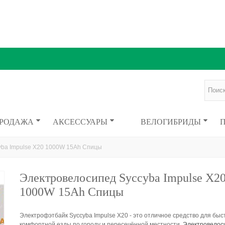
ПРОДАЖА
АКСЕССУАРЫ
ВЕЛОГИБРИДЫ
yba Impulse X20 1000W 15Ah Спицы
Электровелосипед Syccyba Impulse X2
1000W 15Ah Спицы
Электрофэтбайк Syccyba Impulse X20 - это отличное средство для быс
комфортной езды по городу и пересечённой местности.
Электровелос