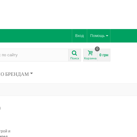
Вход
Помощь
0
0 грн
Поиск
Корзина
ПО БРЕНДАМ
0
трой и
ипед