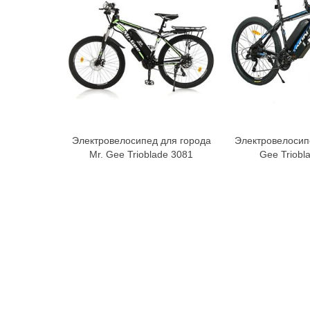
Электровелосипед для города
Электровелосип
В корзину
В к
Mr. Gee Trioblade 3081
Gee Triobl