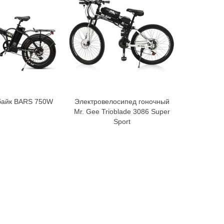
байк BARS 750W
Электровелосипед гоночный
Фэтба
В корзину
В корзину
Mr. Gee Trioblade 3086 Super
Sport