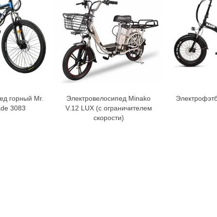
ед горный Mr.
Электровелосипед Minako
Электрофэт
орзину
В корзину
ade 3083
V.12 LUX (с ограничителем
скорости)