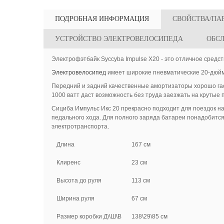
ПОДРОБНАЯ ИНФОРМАЦИЯ
СВОЙСТВА/ПА
УСТРОЙСТВО ЭЛЕКТРОВЕЛОСИПЕДА
ОБС
Электрофэтбайк Syccyba Impulse X20 - это отличное средс
Электровелосипед
имеет широкие пневматические 20-дюймо
Передний и задний качественные амортизаторы хорошо гас
1000 ватт даст возможность без труда заезжать на крутые
Сициба Импульс Икс 20 прекрасно подходит для поездок на
педального хода. Для полного заряда батареи понадобится
электротранспорта.
Длина
167 см
Клиренс
23 см
Высота до руля
113 см
Ширина руля
67 см
Размер коробки Д\\Ш\В
138\29\85 см