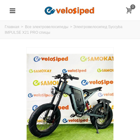
0
Главная
>
Все электровелосипеды
>
Электровелосипед Syccyba
IMPULSE X21 PRO спицы