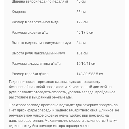
Ширина велосипеда (по педалям)
45 см
Клиренс
35 см
Размер в разложенном виде
179 см
Размеры сиденья д*ш
46/17.5 см
Высота сиденья максимум/минимум
84 см
Высота руля максимум/минимум
101 см
Размеры аккумулятора д*ш*в
19/10/41 см
Размер коробки д*ш*в
148\30.5\83.5 см
Гидравлическая тормозная система сделает остановку
безопасной на любой поверхности. Качественный дисплей на
руле позволит отследить скорость, уровень заряда, пройденное
расстояние и выбранный режим езды.
Электровелосипед
прекрасно подходит для вечерних прогулок за
счёт яркой фары спереди и заднего габаритного огня. Длинное, не
регулируемое мягкое сиденье очень удобно при поездках на
дальние расстояния. Механические скорости в количестве 7 штук
сделают езду без помощи мотора гораздо легче.