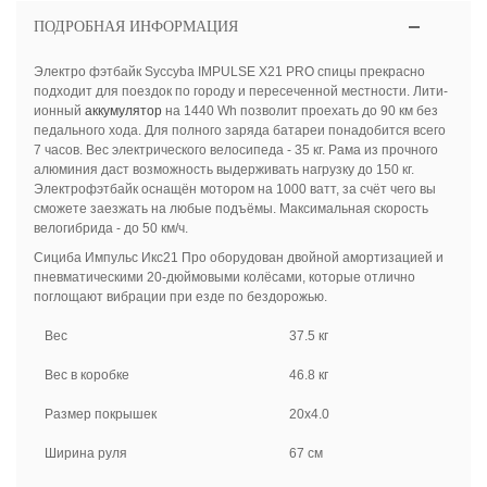
ПОДРОБНАЯ ИНФОРМАЦИЯ
Электро фэтбайк Syccyba IMPULSE X21 PRO спицы прекрасно
подходит для поездок по городу и пересеченной местности. Лити-
ионный
аккумулятор
на 1440 Wh позволит проехать до 90 км без
педального хода. Для полного заряда батареи понадобится всего
7 часов. Вес электрического велосипеда - 35 кг. Рама из прочного
алюминия даст возможность выдерживать нагрузку до 150 кг.
Электрофэтбайк оснащён мотором на 1000 ватт, за счёт чего вы
сможете заезжать на любые подъёмы. Максимальная скорость
велогибрида - до 50 км/ч.
Сициба Импульс Икс21 Про оборудован двойной амортизацией и
пневматическими 20-дюймовыми колёсами, которые отлично
поглощают вибрации при езде по бездорожью.
Вес
37.5 кг
Вес в коробке
46.8 кг
Размер покрышек
20x4.0
Ширина руля
67 см