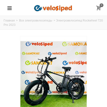
0
Главная
>
Все электровелосипеды
>
Электровелосипед Rockwheel T20
Pro 2023