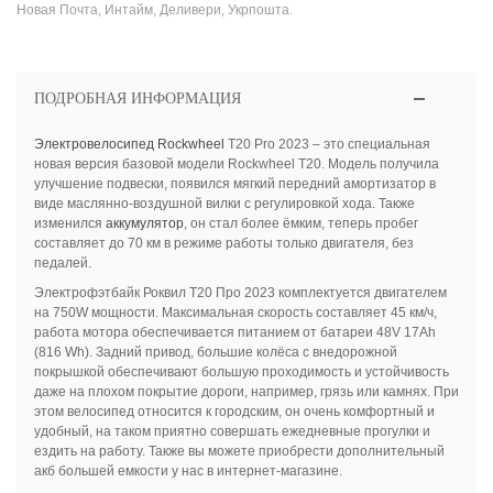
Новая Почта, Интайм, Деливери, Укрпошта.
ПОДРОБНАЯ ИНФОРМАЦИЯ
Электровелосипед
Rockwheel
T20 Pro 2023 – это специальная
новая версия базовой модели Rockwheel T20. Модель получила
улучшение подвески, появился мягкий передний амортизатор в
виде маслянно-воздушной вилки с регулировкой хода. Также
изменился
аккумулятор
, он стал более ёмким, теперь пробег
составляет до 70 км в режиме работы только двигателя, без
педалей.
Электрофэтбайк Роквил Т20 Про 2023 комплектуется двигателем
на 750W мощности. Максимальная скорость составляет 45 км/ч,
работа мотора обеспечивается питанием от батареи 48V 17Ah
(816 Wh). Задний привод, большие колёса с внедорожной
покрышкой обеспечивают большую проходимость и устойчивость
даже на плохом покрытие дороги, например, грязь или камнях. При
этом велосипед относится к городским, он очень комфортный и
удобный, на таком приятно совершать ежедневные прогулки и
ездить на работу. Также вы можете приобрести дополнительный
акб большей емкости у нас в интернет-магазине.