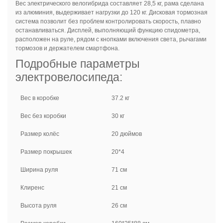
Вес электрического велогибрида составляет 28,5 кг, рама сделана
из алюминия, выдерживает нагрузки до 120 кг. Дисковая тормозная
система позволит без проблем контролировать скорость, плавно
останавливаться. Дисплей, выполняющий функцию спидометра,
расположен на руле, рядом с кнопками включения света, рычагами
тормозов и держателем смартфона.
Подробные параметры
электровелосипеда:
Вес в коробке
37.2 кг
Вес без коробки
30 кг
Размер колёс
20 дюймов
Размер покрышек
20*4
Ширина руля
71 см
Клиренс
21 см
Высота руля
26 см