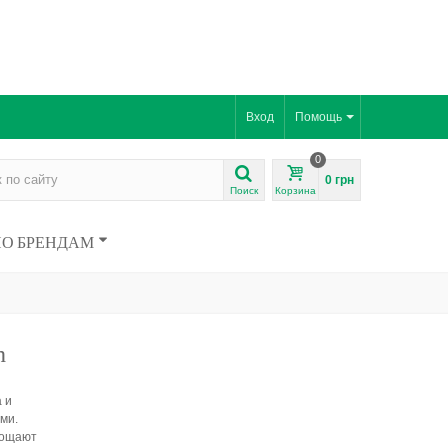
Вход
Помощь
0
0 грн
Поиск
Корзина
ПО БРЕНДАМ
h
 и
ми.
лощают