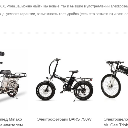
 OLX, Prom.ua, можно найти как новые, так и бывшие в употреблении электро
ца, условия гарантии, возможность тест-драйва (если это возможно) и важн
ипед Minako
Электрофэтбайк BARS 750W
Электровело
орзину
В корзину
граничителем
Mr. Gee Trio