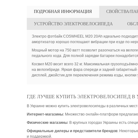
ПОДРОБНАЯ ИНФОРМАЦИЯ
СВОЙСТВА/ПА
УСТРОЙСТВО ЭЛЕКТРОВЕЛОСИПЕДА
ОБС
Электро фэтбайк COSWHEEL M20 20Ah идеально подходит д
амортизатор хорошо поглощают вибрации при езде по нер
Мощный мотор на 750 ватт позволит разогнаться на велоги
педального хода. Для полной зарядки батареи понадобится 
Косвил М20 весит всего 32 кг. Максимальная грузоподъёмно
на велогибриде. Яркая фара спереди и задний габаритный 
дисплей, джойстик для переключения режима езды, кнопки
ГДЕ ЛУЧШЕ КУПИТЬ ЭЛЕКТРОВЕЛОСИПЕД В 
В Украине можно купить электровелосипеды в различных мест
Интернет-магазины
: Множество онлайн-платформ предлагают
Физические магазины
: В крупных городах Украины есть спе
Официальные дилеры и представители брендов
: Некоторы
и поддержкой.