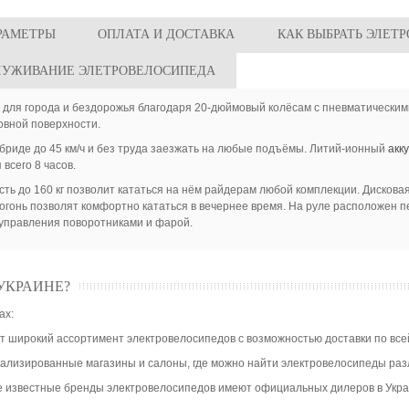
РАМЕТРЫ
ОПЛАТА И ДОСТАВКА
КАК ВЫБРАТЬ ЭЛЕТ
ЛУЖИВАНИЕ ЭЛЕТРОВЕЛОСИПЕДА
ля города и бездорожья благодаря 20-дюймовый колёсам с пневматическим
овной поверхности.
бриде до 45 км/ч и без труда заезжать на любые подъёмы. Литий-ионный
акк
всего 8 часов.
сть до 160 кг позволит кататься на нём райдерам любой комплекции.
Дисковая
огонь позволят комфортно кататься в вечернее время. На руле расположен 
 управления поворотниками и фарой.
УКРАИНЕ?
ах:
 широкий ассортимент электровелосипедов с возможностью доставки по все
циализированные магазины и салоны, где можно найти электровелосипеды ра
е известные бренды электровелосипедов имеют официальных дилеров в Укра