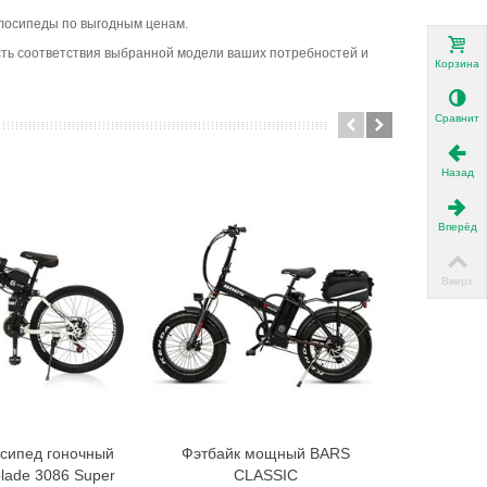
велосипеды по выгодным ценам.
ость соответствия выбранной модели ваших потребностей и
Корзина
Сравнить
Назад
Вперёд
Вверх
сипед гоночный
Фэтбайк мощный BARS
Электр
В корзину
В корзину
blade 3086 Super
CLASSIC