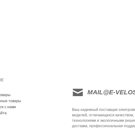
ОЕ
MAIL@E-VELO
товары
рные товары
ся с нами
Ваш надежный поставщик электрове
айта
моделей, отличающихся качеством,
технологиями и экологичными реше
доставка, профессиональная поддер