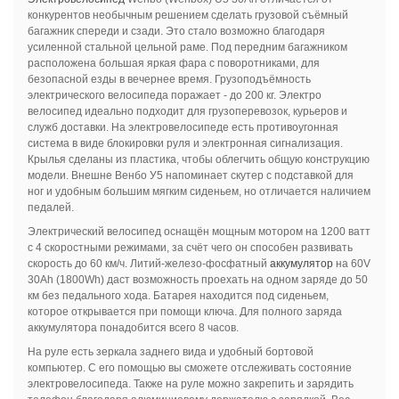
конкурентов необычным решением сделать грузовой съёмный
багажник спереди и сзади. Это стало возможно благодаря
усиленной стальной цельной раме. Под передним багажником
расположена большая яркая фара с поворотниками, для
безопасной езды в вечернее время. Грузоподъёмность
электрического велосипеда поражает - до 200 кг. Электро
велосипед идеально подходит для грузоперевозок, курьеров и
служб доставки. На электровелосипеде есть противоугонная
система в виде блокировки руля и электронная сигнализация.
Крылья сделаны из пластика, чтобы облегчить общую конструкцию
модели. Внешне Венбо У5 напоминает скутер с подставкой для
ног и удобным большим мягким сиденьем, но отличается наличием
педалей.
Электрический велосипед оснащён мощным мотором на 1200 ватт
с 4 скоростными режимами, за счёт чего он способен развивать
скорость до 60 км/ч. Литий-железо-фосфатный
аккумулятор
на 60V
30Ah (1800Wh) даст возможность проехать на одном заряде до 50
км без педального хода. Батарея находится под сиденьем,
которое открывается при помощи ключа. Для полного заряда
аккумулятора понадобится всего 8 часов.
На руле есть зеркала заднего вида и удобный бортовой
компьютер. С его помощью вы сможете отслеживать состояние
электровелосипеда. Также на руле можно закрепить и зарядить