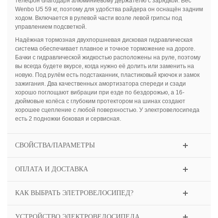
телефон благодаря алюминиевому держателю с зарядкой. Вес
Wenbo U5 59 кг, поэтому для удобства райдера он оснащён задним
ходом. Включается в рулевой части возле левой грипсы под
управлением подсветкой.
Надёжная тормозная двухпоршневая дисковая гидравлическая
система обеспечивает плавное и точное торможение на дороге.
Бачки с гидравлической жидкостью расположены на руле, поэтому
вы всегда будете вкурсе, когда нужно её долить или заменить на
новую. Под рулём есть подстаканник, пластиковый крючок и замок
зажигания. Два качественных амортизатора спереди и сзади
хорошо поглощают вибрации при езде по бездорожью, а 16-
дюймовые колёса с глубоким протектором на шинах создают
хорошее сцепление с любой поверхностью. У электровелосипеда
есть 2 подножки боковая и сервисная.
СВОЙСТВА/ПАРАМЕТРЫ
ОПЛАТА И ДОСТАВКА
КАК ВЫБРАТЬ ЭЛЕТРОВЕЛОСИПЕД?
УСТРОЙСТВО ЭЛЕКТРОВЕЛОСИПЕДА