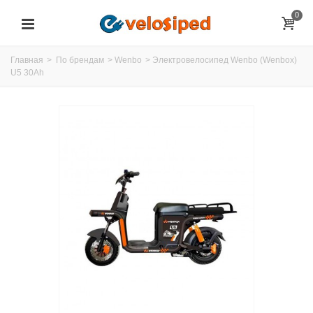
0
Главная
>
По брендам
>
Wenbo
>
Электровелосипед Wenbo (Wenbox)
U5 30Ah