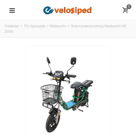
0
Главная
>
По брендам
>
Maikaolin
>
Электровелосипед Maikaolin H8
20Ah