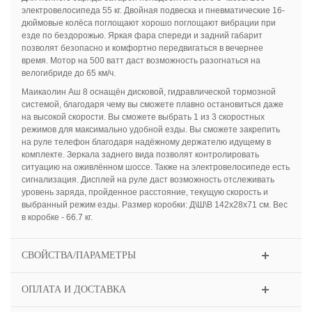
электровелосипеда 55 кг. Двойная подвеска и пневматические 16-
дюймовые колёса поглощают хорошо поглощают вибрации при
езде по бездорожью. Яркая фара спереди и задний габарит
позволят безопасно и комфортно передвигаться в вечернее
время. Мотор на 500 ватт даст возможность разогнаться на
велогибриде до 65 км/ч.
Маикаолин Аш 8 оснащён дисковой, гидравлической тормозной
системой, благодаря чему вы сможете плавно остановиться даже
на высокой скорости. Вы сможете выбрать 1 из 3 скоростных
режимов для максимально удобной езды. Вы сможете закрепить
на руле телефон благодаря надёжному держателю идущему в
комплекте. Зеркала заднего вида позволят контролировать
ситуацию на оживлённом шоссе. Также на электровелосипеде есть
сигнализация. Дисплей на руле даст возможность отслеживать
уровень заряда, пройденное расстояние, текущую скорость и
выбранный режим езды. Размер коробки: Д\Ш\В 142х28х71 см. Вес
в коробке - 66.7 кг.
СВОЙСТВА/ПАРАМЕТРЫ
ОПЛАТА И ДОСТАВКА